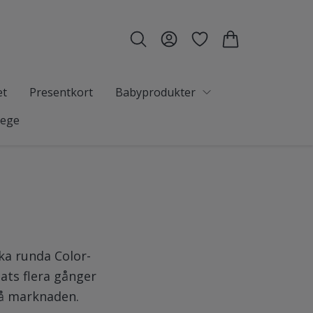
et
Presentkort
Babyprodukter
tege
ka runda Color-
ats flera gånger
på marknaden.