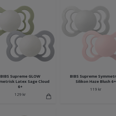
BIBS Supreme GLOW
BIBS Supreme Symmetr
etrisk Latex Sage Cloud
Silikon Haze Blush 6+
6+
119 kr
129 kr