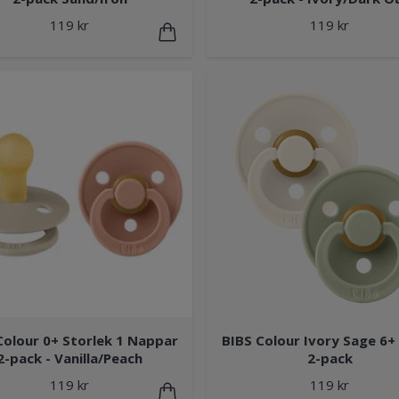
119 kr
119 kr
Colour 0+ Storlek 1 Nappar
BIBS Colour Ivory Sage 6+
2-pack - Vanilla/Peach
2-pack
119 kr
119 kr