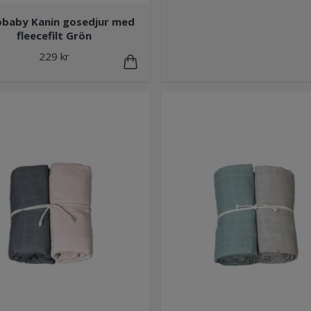
obaby Kanin gosedjur med
fleecefilt Grön
229 kr