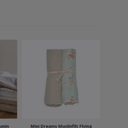
anin
Mini Dreams Muslinfilt Flying