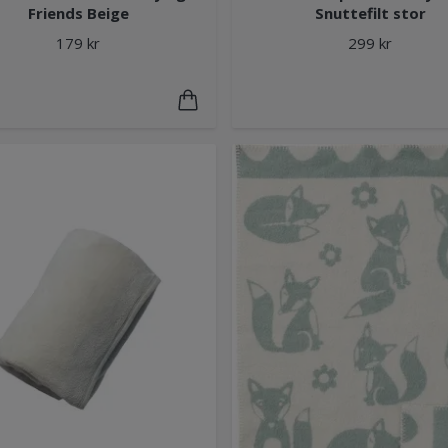
Friends Beige
Snuttefilt stor
179 kr
299 kr