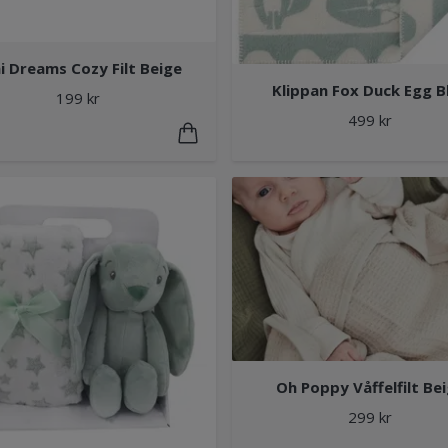
i Dreams Cozy Filt Beige
Klippan Fox Duck Egg B
199 kr
499 kr
Oh Poppy Våffelfilt Be
299 kr