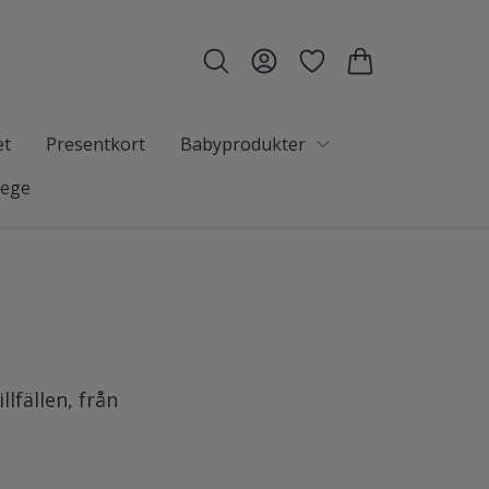
et
Presentkort
Babyprodukter
tege
lfällen, från