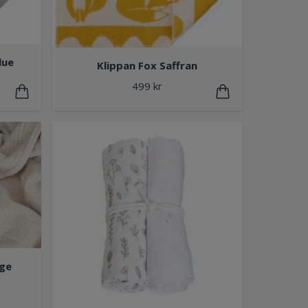
lue
Klippan Fox Saffran
499 kr
ige