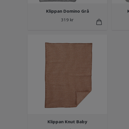
Klippan Domino Grå
319 kr
Klippan Knut Baby