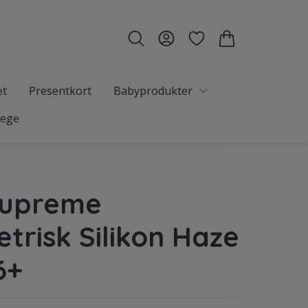
et
Presentkort
Babyprodukter
tege
Supreme
risk Silikon Haze
6+