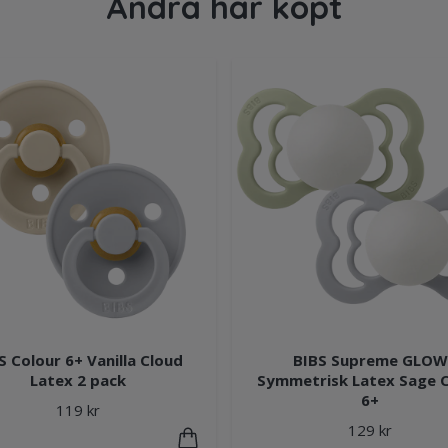
Andra har köpt
S Colour 6+ Vanilla Cloud
BIBS Supreme GLOW
Latex 2 pack
Symmetrisk Latex Sage 
6+
119 kr
129 kr