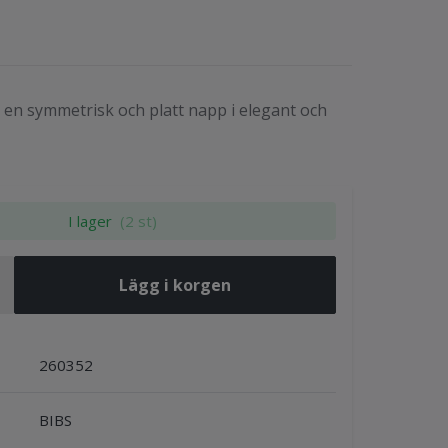
en symmetrisk och platt napp i elegant och
I lager
(2 st)
Lägg i korgen
260352
BIBS