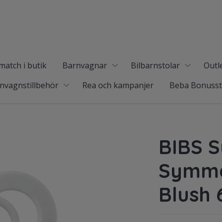
match i butik
Barnvagnar
Bilbarnstolar
Outl
nvagnstillbehör
Rea och kampanjer
Beba Bonuss
BIBS 
Symmet
Blush 