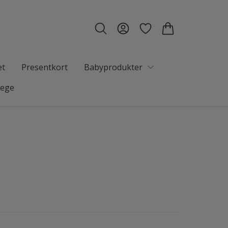
et
Presentkort
Babyprodukter
tege