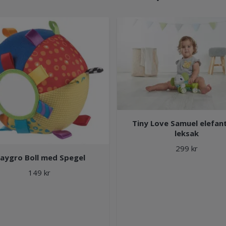
Tiny Love Samuel elefant
leksak
299 kr
laygro Boll med Spegel
149 kr