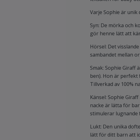
Varje Sophie är unik 
Syn: De mörka och ko
gör henne lätt att kä
Hörsel: Det visslande
sambandet mellan or
Smak: Sophie Giraff ä
ben). Hon är perfekt 
Tillverkad av 100% n
Känsel: Sophie Giraff
nacke är lätta för b
stimulerar lugnande f
Lukt: Den unika doft
lätt för ditt barn att 