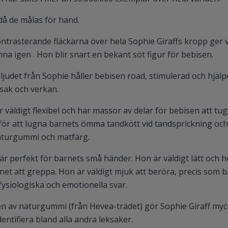
då de målas för hand.
ntrasterande fläckarna över hela Sophie Giraffs kropp ger v
nna igen . Hon blir snart en bekant söt figur för bebisen.
 ljudet från Sophie håller bebisen road, stimulerad och hjälp
sak och verkan.
r väldigt flexibel och har massor av delar för bebisen att tu
för att lugna barnets ömma tandkött vid tandsprickning och 
aturgummi och matfärg.
 är perfekt för barnets små händer. Hon är väldigt lätt och
arnet att greppa. Hon är väldigt mjuk att beröra, precis so
ysiologiska och emotionella svar.
en av naturgummi (från Hevea-trädet) gör Sophie Giraff myck
identifiera bland alla andra leksaker.