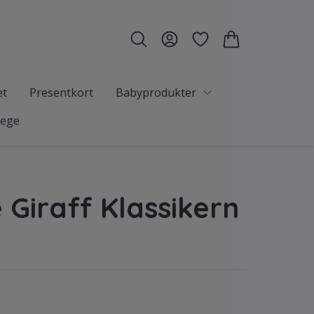
et
Presentkort
Babyprodukter
tege
 Giraff Klassikern