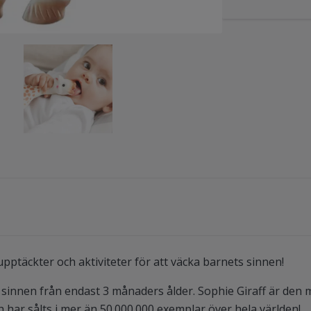
 upptäckter och aktiviteter för att väcka barnets sinnen!
 sinnen från endast 3 månaders ålder. Sophie Giraff är den 
 har sålts i mer än 50.000.000 exemplar över hela världen!