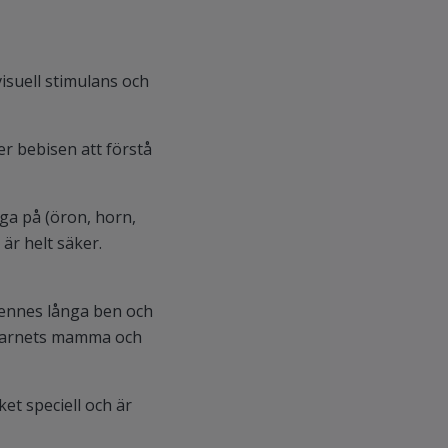
isuell stimulans och
er bebisen att förstå
gga på (öron, horn,
är helt säker.
 hennes långa ben och
m barnets mamma och
et speciell och är