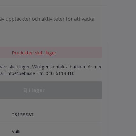
 av upptäckter och aktiviteter för att väcka
Produkten slut i lager
ärr slut i lager. Vänligen kontakta butiken för mer
ail:
info@beba.se
Tfn: 040-6113410
Ej i lager
23158887
Vulli