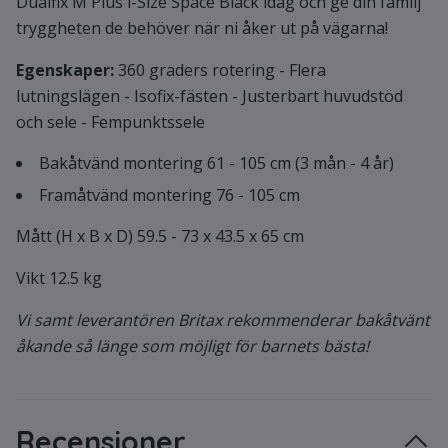
Dualfix M Plus i-Size Space Black idag och ge din familj
tryggheten de behöver när ni åker ut på vägarna!
Egenskaper:
360 graders rotering - Flera
lutningslägen - Isofix-fästen - Justerbart huvudstöd
och sele - Fempunktssele
Bakåtvänd montering 61 - 105 cm (3 mån - 4 år)
Framåtvänd montering
76 - 105 cm
Mått (H x B x D) 59.5 - 73 x 43.5 x 65 cm
Vikt 12.5 kg
Vi samt leverantören Britax rekommenderar bakåtvänt
åkande så länge som möjligt för barnets bästa!
Recensioner