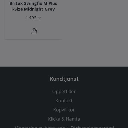
Britax Swingfix M Plus
i-Size Midnight Grey
4 495 kr
Kundtjänst
Öppettider
Kontakt
Köpvillkor
Klicka & Hämta