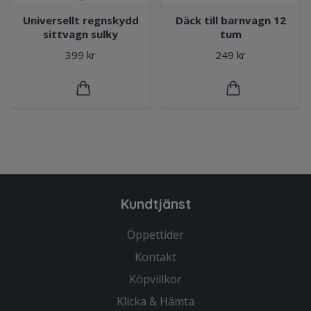
Universellt regnskydd
Däck till barnvagn 12
sittvagn sulky
tum
399 kr
249 kr
Kundtjänst
Öppettider
Kontakt
Köpvillkor
Klicka & Hämta