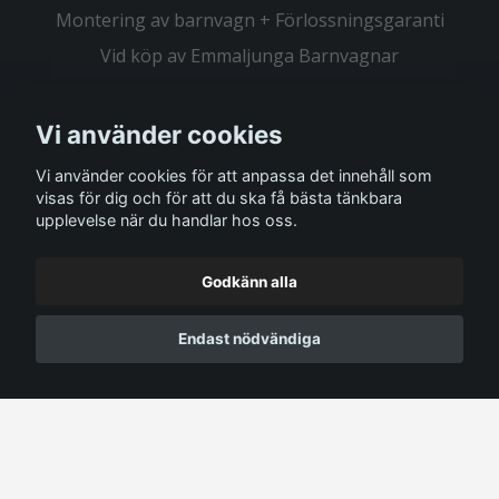
Montering av barnvagn + Förlossningsgaranti
Vid köp av Emmaljunga Barnvagnar
Vi använder cookies
Sociala medier
Vi använder cookies för att anpassa det innehåll som
visas för dig och för att du ska få bästa tänkbara
upplevelse när du handlar hos oss.
Prenumerera på vårt nyhetsbrev
Godkänn alla
Prenumerera
Endast nödvändiga