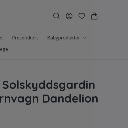
et
Presentkort
Babyprodukter
tege
 Solskyddsgardin
arnvagn Dandelion