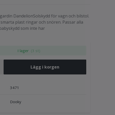
ardin DandelionSolskydd för vagn och bilstol.
 smarta plast ringar och snören. Passar alla
babyskydd som inte har
I lager
(3 st)
Lägg i korgen
3471
Dooky