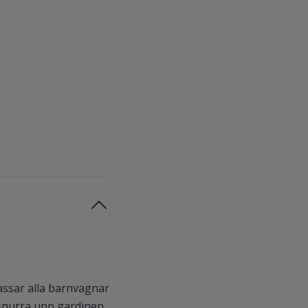
Passar alla barnvagnar
 snurra upp gardinen