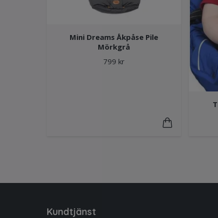
Mini Dreams Åkpåse Pile
Mörkgrå
799 kr
T
Kundtjänst