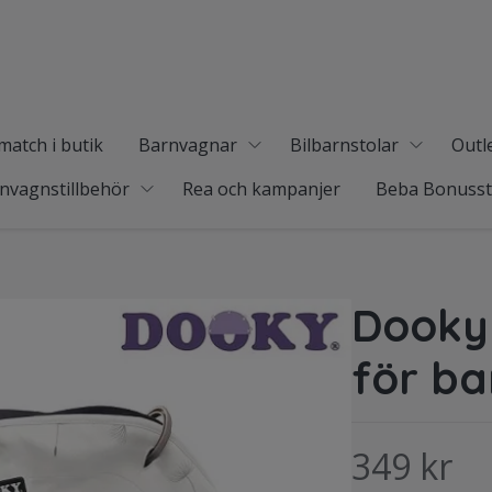
match i butik
Barnvagnar
Bilbarnstolar
Outl
nvagnstillbehör
Rea och kampanjer
Beba Bonuss
Dooky
för b
349 kr