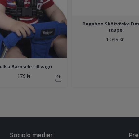
Bugaboo Skötväska Des
Taupe
1 549 kr
ullsa Barnsele till vagn
179 kr
Sociala medier
Pre