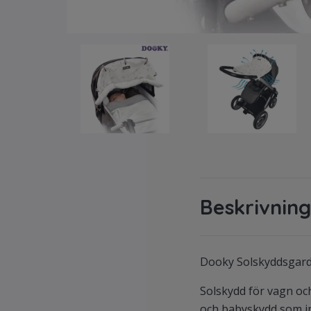
Beskrivning
Dooky Solskyddsgard
Solskydd för vagn och
och babyskydd som in