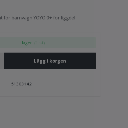
 för barnvagn YOYO 0+ för liggdel
I lager
(1 st)
Lägg i korgen
51303142