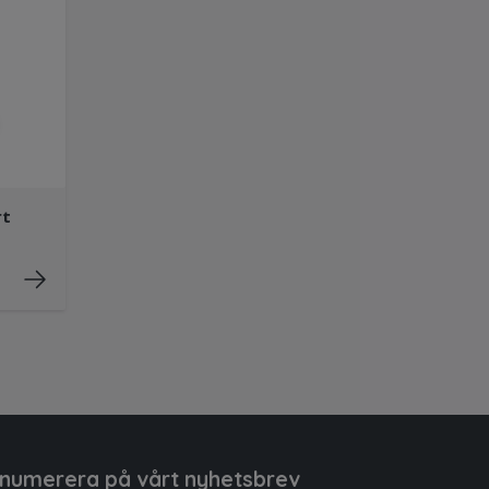
rt
d
numerera på vårt nyhetsbrev