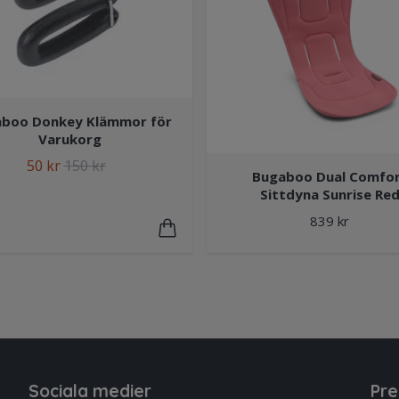
boo Donkey Klämmor för
Varukorg
50 kr
150 kr
Bugaboo Dual Comfo
Sittdyna Sunrise Re
839 kr
Sociala medier
Pre