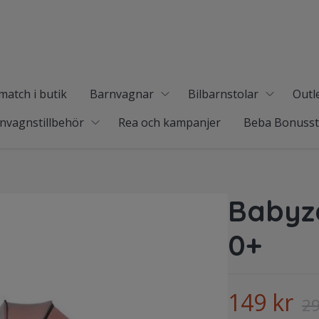
match i butik
Barnvagnar
Bilbarnstolar
Outl
nvagnstillbehör
Rea och kampanjer
Beba Bonuss
Babyz
0+
149 kr
29