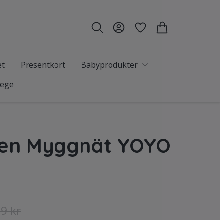
et
Presentkort
Babyprodukter
tege
en Myggnät YOYO
9 kr