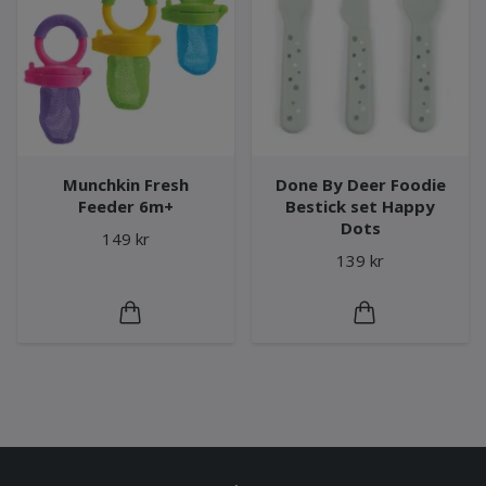
Munchkin Fresh
Done By Deer Foodie
Feeder 6m+
Bestick set Happy
Dots
149 kr
139 kr