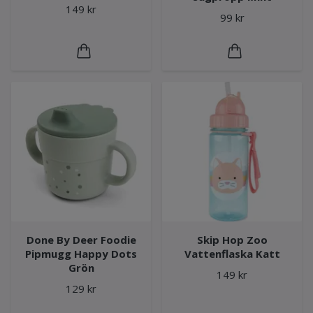
149 kr
99 kr
Done By Deer Foodie
Skip Hop Zoo
Pipmugg Happy Dots
Vattenflaska Katt
Grön
149 kr
129 kr