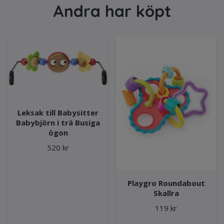
Andra har köpt
Leksak till Babysitter
Babybjörn i trä Busiga
ögon
520 kr
Playgro Roundabout
Skallra
119 kr