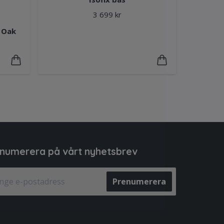
3 699 kr
o Oak
numerera på vårt nyhetsbrev
Prenumerera