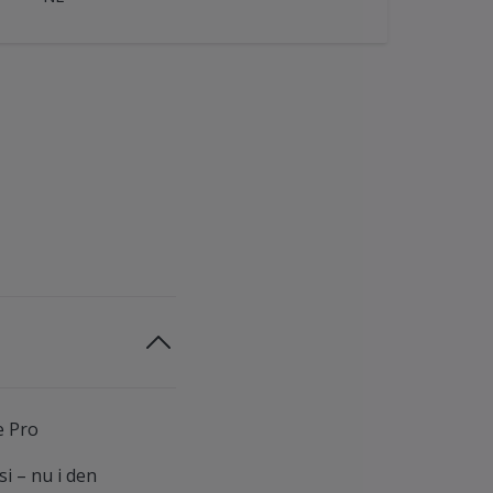
e Pro
i – nu i den