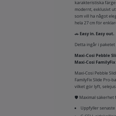
karakteristiska färg
modernt, exklusivt ut
som vill ha något el
hela 27 cm för enklare
🚗
Easy in. Easy out.
Detta ingår i paketet
Maxi‑Cosi Pebble Sl
Maxi‑Cosi FamilyFix
Maxi‑Cosi Pebble Slid
FamilyFix Slide Pro‑
vilket gör lyft, selej
🛡️ Maximal säkerhet 
Uppfyller senaste 