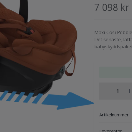
7 098 kr
Maxi‑Cosi Pebble 
Det senaste, lät
babyskyddspake
Artikelnummer
Leverantör