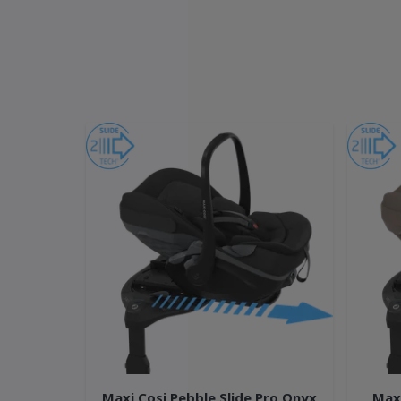
Maxi Cosi Pebble Slide Pro Onyx
Maxi