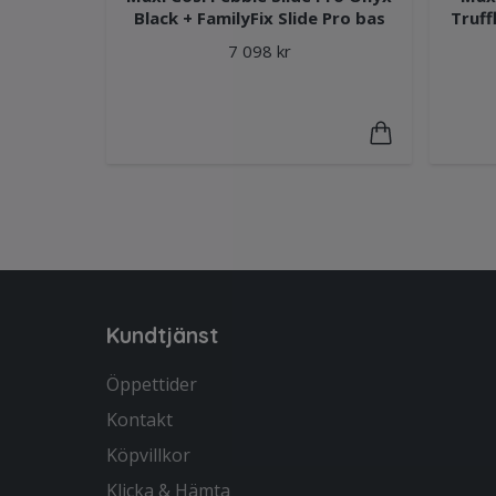
Black + FamilyFix Slide Pro bas
Truff
7 098 kr
Kundtjänst
Öppettider
Kontakt
Köpvillkor
Klicka & Hämta