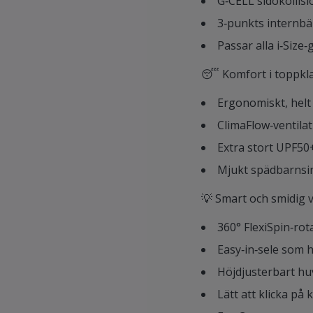
G‑CELL sidokollis
3‑punkts internbäl
Passar alla i‑Size
😴 Komfort i toppkl
Ergonomiskt, helt
ClimaFlow‑ventila
Extra stort UPF50
Mjukt spädbarnsin
💡 Smart och smidig 
360° FlexiSpin‑ro
Easy‑in‑sele som 
Höjdjusterbart h
Lätt att klicka p