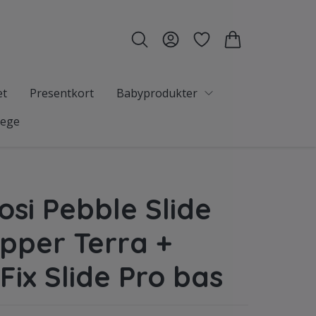
et
Presentkort
Babyprodukter
tege
osi Pebble Slide
pper Terra +
Fix Slide Pro bas