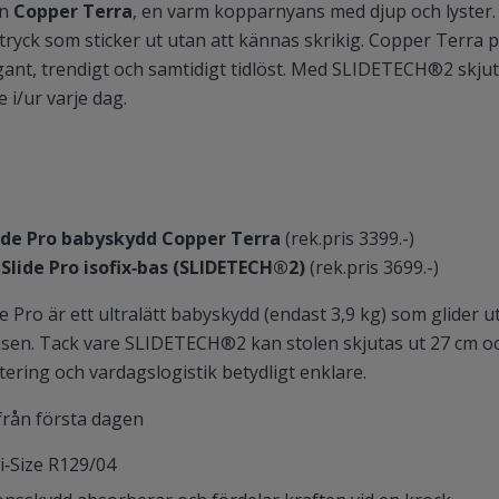
en
Copper Terra
, en varm kopparnyans med djup och lyster.
tryck som sticker ut utan att kännas skrikig. Copper Terra p
egant, trendigt och samtidigt tidlöst. Med SLIDETECH®2 skju
 i/ur varje dag.
ide Pro babyskydd Copper Terra
(rek.pris 3399.-)
 Slide Pro isofix‑bas (SLIDETECH®2)
(rek.pris 3699.-)
e Pro är ett ultralätt babyskydd (endast 3,9 kg) som glider u
basen. Tack vare SLIDETECH®2 kan stolen skjutas ut 27 cm oc
ustering och vardagslogistik betydligt enklare.
från första dagen
i‑Size R129/04