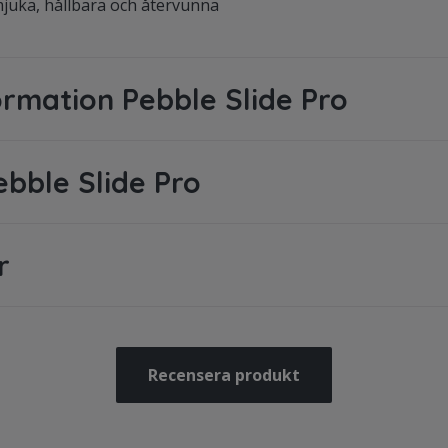
mjuka, hållbara och återvunna
ormation Pebble Slide Pro
ebble Slide Pro
r
Recensera produkt