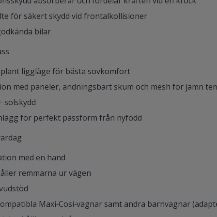
ionsskydd absorberar och fördelar kraften vid en krock
te för säkert skydd vid frontalkollisioner
‑godkända bilar
ass
 plant liggläge för bästa sovkomfort
tion med paneler, andningsbart skum och mesh för jämn te
+ solskydd
lägg för perfekt passform från nyfödd
vardag
tation med en hand
håller remmarna ur vägen
uvudstöd
å kompatibla Maxi‑Cosi‑vagnar samt andra barnvagnar (adapt