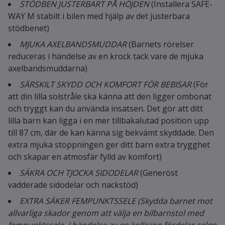
STÖDBEN JUSTERBART PÅ HÖJDEN
(Installera SAFE-
WAY M stabilt i bilen med hjälp av det justerbara
stödbenet)
MJUKA AXELBANDSMUDDAR
(Barnets rörelser
reduceras i händelse av en krock tack vare de mjuka
axelbandsmuddarna)
SÄRSKILT SKYDD OCH KOMFORT FÖR BEBISAR
(För
att din lilla solstråle ska känna att den ligger ombonat
och tryggt kan du använda insatsen. Det gör att ditt
lilla barn kan ligga i en mer tillbakalutad position upp
till 87 cm, där de kan känna sig bekvämt skyddade. Den
extra mjuka stoppningen ger ditt barn extra trygghet
och skapar en atmosfär fylld av komfort)
SÄKRA OCH TJOCKA SIDODELAR
(Generöst
vadderade sidodelar och nackstöd)
EXTRA SÄKER FEMPUNKTSSELE (Skydda barnet mot
allvarliga skador genom att välja en bilbarnstol med