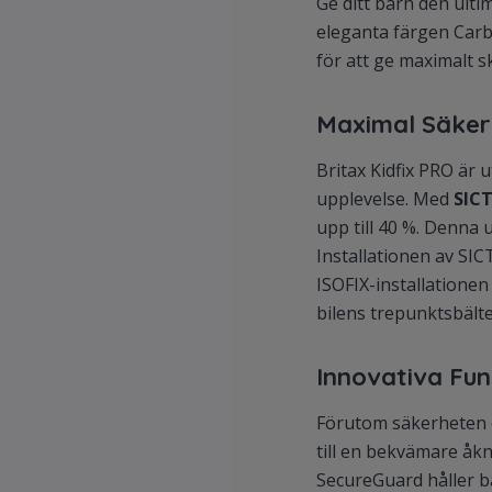
Ge ditt barn den ulti
eleganta färgen Carb
för att ge maximalt 
Maximal Säker
Britax Kidfix PRO är
upplevelse. Med
SICT
upp till 40 %. Denna u
Installationen av SICT
ISOFIX-installationen
bilens trepunktsbälte
Innovativa Fun
Förutom säkerheten 
till en bekvämare åk
SecureGuard håller bä