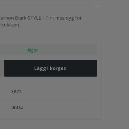
 Carbon Black STYLE – Fint meshtyg för
rkulation
I lager
Lägg i korgen
3871
Britax