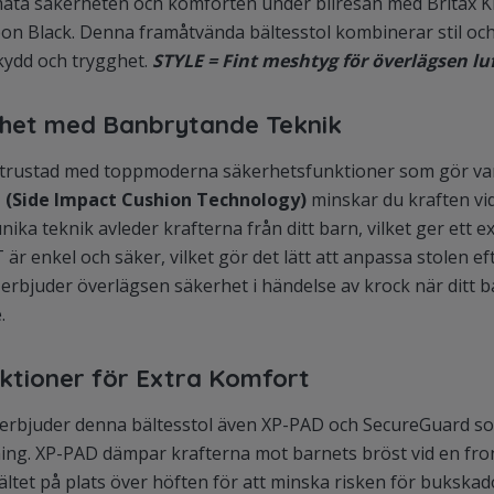
mata säkerheten och komforten under bilresan med Britax Kid
on Black. Denna framåtvända bältesstol kombinerar stil oc
skydd och trygghet.
STYLE = Fint meshtyg för överlägsen lu
het med Banbrytande Teknik
 utrustad med toppmoderna säkerhetsfunktioner som gör varje
 (Side Impact Cushion Technology)
minskar du kraften vid
nika teknik avleder krafterna från ditt barn, vilket ger ett e
 är enkel och säker, vilket gör det lätt att anpassa stolen ef
 erbjuder överlägsen säkerhet i händelse av krock när ditt 
.
ktioner för Extra Komfort
erbjuder denna bältesstol även XP-PAD och SecureGuard so
ning. XP-PAD dämpar krafterna mot barnets bröst vid en fr
ltet på plats över höften för att minska risken för bukskad