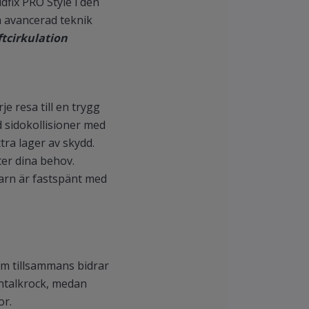
fix PRO Style i den
h avancerad teknik
ftcirkulation
 resa till en trygg
 sidokollisioner med
xtra lager av skydd.
ter dina behov.
barn är fastspänt med
m tillsammans bidrar
ontalkrock, medan
or.