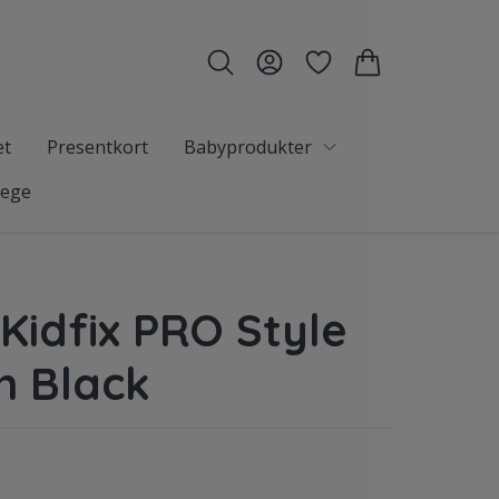
et
Presentkort
Babyprodukter
tege
 Kidfix PRO Style
n Black