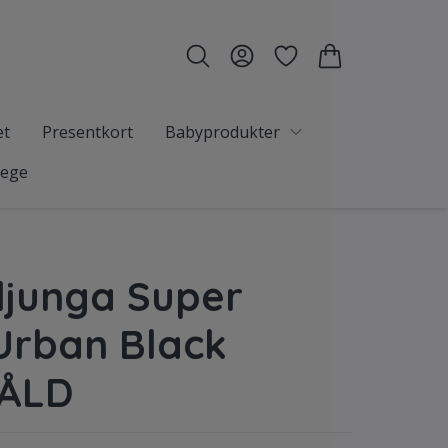
et
Presentkort
Babyprodukter
tege
junga Super
Urban Black
ÅLD