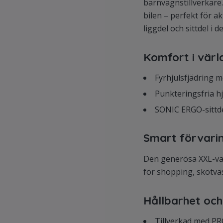
barnvagnstillverkare.
bilen – perfekt för ak
liggdel och sittdel i
Komfort i värl
Fyrhjulsfjädring m
Punkteringsfria hj
SONIC ERGO-sittde
Smart förvari
Den generösa XXL-var
för shopping, skötväs
Hållbarhet och
Tillverkad med PR