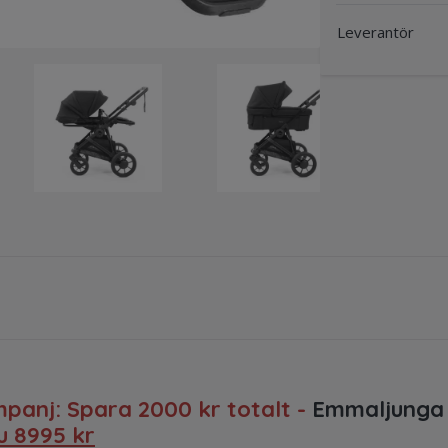
Leverantör
ampanj: Spara 2000
kr totalt -
Emmaljunga 
u 8
995 kr