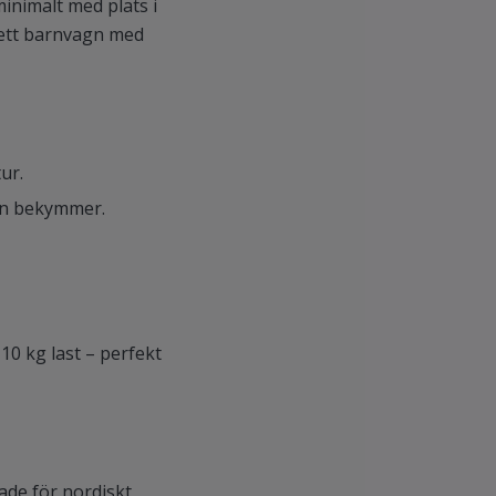
inimalt med plats i
plett barnvagn med
ur.
tan bekymmer.
0 kg last – perfekt
ade för nordiskt