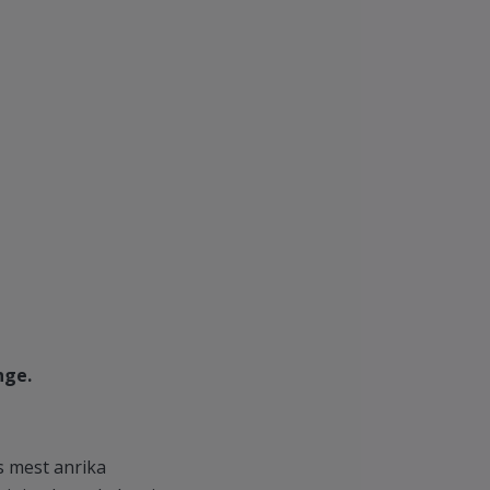
nge.
s mest anrika