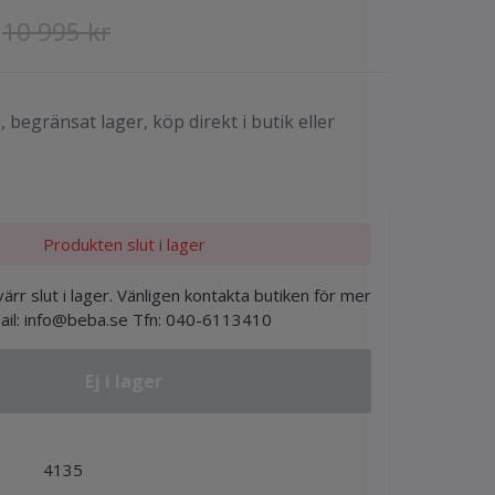
10 995 kr
, begränsat lager, köp direkt i butik eller
Produkten slut i lager
ärr slut i lager. Vänligen kontakta butiken för mer
ail:
info@beba.se
Tfn: 040-6113410
Ej i lager
4135