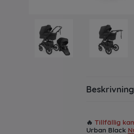
Beskrivning
🔥
Tillfällig k
Urban Black
N