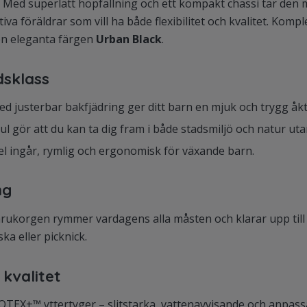
 Med superlätt hopfällning och ett kompakt chassi tar den m
tiva föräldrar som vill ha både flexibilitet och kvalitet. Kom
 den eleganta färgen
Urban Black
.
dsklass
ed justerbar bakfjädring ger ditt barn en mjuk och trygg åkt
ul gör att du kan ta dig fram i både stadsmiljö och natur u
l ingår, rymlig och ergonomisk för växande barn.
ng
ukorgen rymmer vardagens alla måsten och klarar upp till 1
ka eller picknick.
 kvalitet
OTEX+™ yttertyger – slitstarka, vattenavvisande och anpass