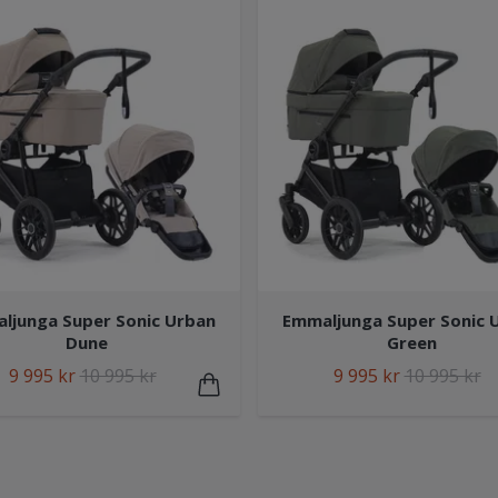
ljunga Super Sonic Urban
Emmaljunga Super Sonic 
Dune
Green
9 995 kr
10 995 kr
9 995 kr
10 995 kr