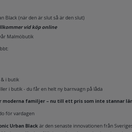
n Black (när den är slut så är den slut)
illkommer vid köp online
 vår Malmöbutik
bbt:
 & i butik
r i butik - du får en helt ny barnvagn på låda
moderna familjer – nu till ett pris som inte stannar lä
do för vardagen
onic Urban Black
är den senaste innovationen från Sverige