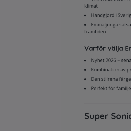
klimat.
Handgjord i Sveri
Emmaljunga satsar 
framtiden.
Varför välja 
Nyhet 2026 – sen
Kombination av pr
Den stilrena färg
Perfekt för familj
Super Soni