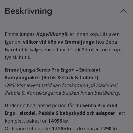
Beskrivning
Emmaljungas
Köpvillkor
gäller innan köp. Läs även
igenom
villkor vid köp av Emmaljunga
hos Beba
Barnbutik.
Säljes endast med Click & Collect och köp i
fysisk butik.
Emmaljunga Sento Pro Ergo+ – Exklusivt
Kampanjpaket (Butik & Click & Collect)
OBS! Viss leveranstid kan förekomma på Maxi‑Cosi
Pebble S. Kontakta gärna butiken innan beställning.
Under en begränsad period får du
Sento Pro med
Ergo+ sittdel, Pebble S babyskydd och adapter
i ett
komplett paket för
14 995 kr
.
Ordinarie totalvärde:
17 285 kr
– du sparar
2 290 kr
.