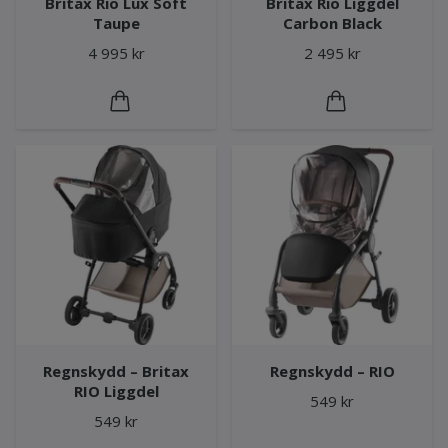
Britax Rio Lux Soft
Britax Rio Liggdel
Taupe
Carbon Black
4 995 kr
2 495 kr
Regnskydd – Britax
Regnskydd – RIO
RIO Liggdel
549 kr
549 kr