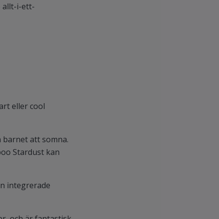
llt-i-ett-
rt eller cool
å barnet att somna.
boo Stardust kan
en integrerade
, och är fantastisk