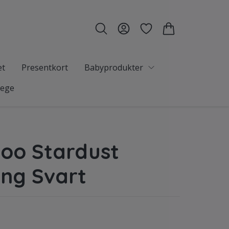
et
Presentkort
Babyprodukter
tege
oo Stardust
ng Svart