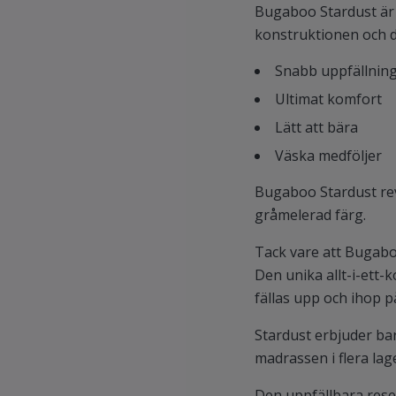
Bugaboo Stardust är e
konstruktionen och 
Snabb uppfällnin
Ultimat komfort
Lätt att bära
Väska medföljer
Bugaboo Stardust revo
gråmelerad färg.
Tack vare att Bugaboo
Den unika allt-i-ett
fällas upp och ihop p
Stardust erbjuder ba
madrassen i flera lag
Den uppfällbara rese