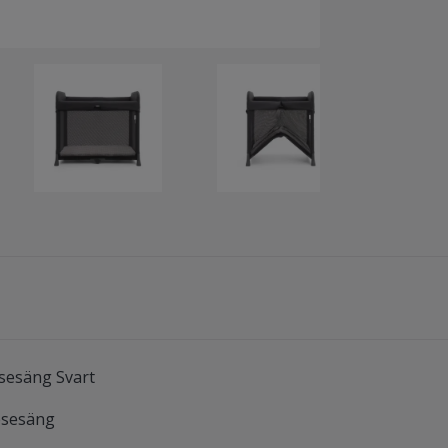
sesäng Svart
esesäng