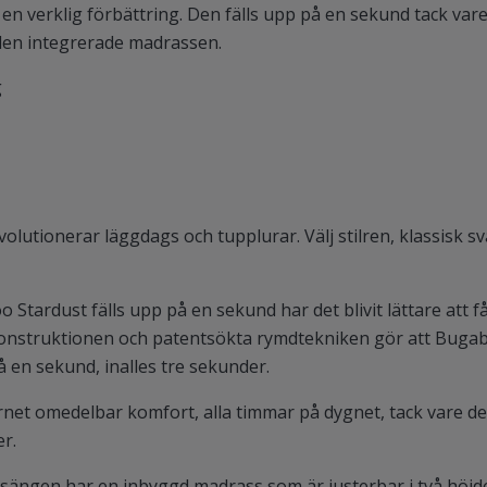
n verklig förbättring. Den fälls upp på en sekund tack vare a
den integrerade madrassen.
g
lutionerar läggdags och tupplurar. Välj stilren, klassisk sva
 Stardust fälls upp på en sekund har det blivit lättare att f
-konstruktionen och patentsökta rymdtekniken gör att Buga
å en sekund, inalles tre sekunder.
rnet omedelbar komfort, alla timmar på dygnet, tack vare d
er.
sängen har en inbyggd madrass som är justerbar i två höjder