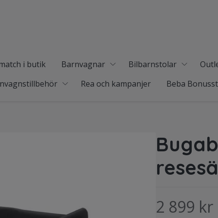
match i butik
Barnvagnar
Bilbarnstolar
Outl
nvagnstillbehör
Rea och kampanjer
Beba Bonuss
Bugab
resesä
2 899 kr