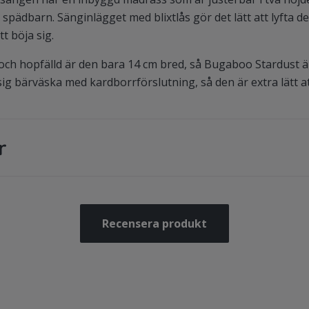
spädbarn. Sänginlägget med blixtlås gör det lätt att lyfta d
t böja sig.
och hopfälld är den bara 14 cm bred, så Bugaboo Stardust är g
ig bärväska med kardborrförslutning, så den är extra lätt a
r
Recensera produkt